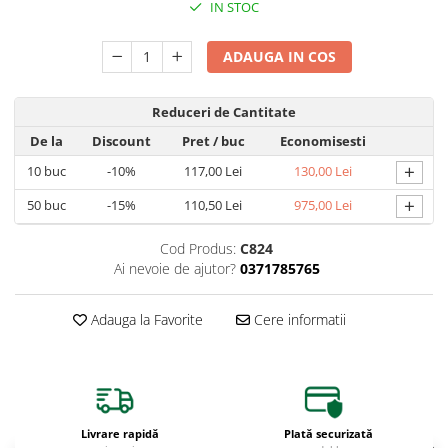
IN STOC
ADAUGA IN COS
Reduceri de Cantitate
De la
Discount
Pret
/ buc
Economisesti
+
10
buc
-10%
117,00 Lei
130,00 Lei
+
50
buc
-15%
110,50 Lei
975,00 Lei
Cod Produs:
C824
Ai nevoie de ajutor?
0371785765
Adauga la Favorite
Cere informatii
Livrare rapidă
Plată securizată