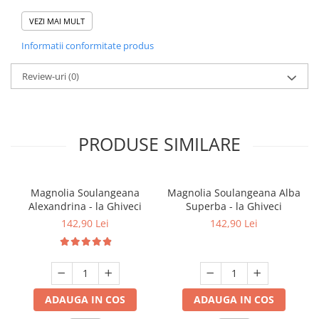
📏 Inălțime la livrare:
110-130 cm.
VEZI MAI MULT
❄️ Rezistență la îngheț:
Bună.
Informatii conformitate produs
Ghid de Plantare și Îngrijire (La
Review-uri
(0)
Ghiveci)
1. Pregătire:
Hidratare prealabilă plantării.
2. Plantare:
Sol amestecat cu turbă, bine afânat.
3. Locație:
Loc însorit sau semiumbră.
PRODUSE SIMILARE
4. Îngrijire:
Mulcire toamna pentru protejarea rădăcinilor.
Magnolia Soulangeana
Magnolia Soulangeana Alba
Alexandrina - la Ghiveci
Superba - la Ghiveci
142,90 Lei
142,90 Lei
ADAUGA IN COS
ADAUGA IN COS