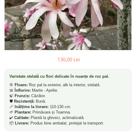
Dud
Corn
Smochin
Kaki
Mosmon
Migdal
130,00 Lei
Varietate stelată cu flori delicate în nuanțe de roz pal.
🌸
Floare:
Roz pal la exterior, alb la interior, stelată.
📅
Înflorire:
Martie - Aprilie.
🍃
Frunziș:
Căzător.
🛡️
Rezistență:
Bună.
📏
Inălțime la livrare:
110-130 cm.
🌱
Plantare:
Primăvara și Toamna.
✔️
Calitate:
Plantă la ghiveci, aclimatizată.
📦
Livrare:
Produs bine ambalat, protejat la transport.