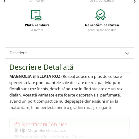
prin curier
cu cardul bancar
Plată ramburs
Garantăm calitatea
la livrare
produselor noastre
Descriere
Descriere Detaliată
MAGNOLIA STELLATA ROZ
(Rosea) aduce un plus de culoare
speciei stelate prin nuanțele sale delicate de roz-pal. Mugurii
florali sunt roz-închis, deschizându-se în flori stelate de un roz
diafan. Această varietate este foarte decorativă și parfumată,
având un port compact ce nu depășește dimensiuni mari la
maturitate, fiind perfectă pentru grădini mici și elegante.
📦 Specificații Tehnice
🧬 Tip:
Magnolie stelată roz.
🌸 Perioadă înflorire:
Martie - Aprilie.