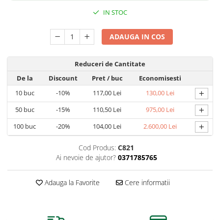
Afin
IN STOC
Capsuni
Conifere
ADAUGA IN COS
Ienupar
Picea
Reduceri de Cantitate
Abies
De la
Discount
Pret
/ buc
Economisesti
+
Tuia
10
buc
-10%
117,00 Lei
130,00 Lei
Chiparos
+
50
buc
-15%
110,50 Lei
975,00 Lei
Pin
+
100
buc
-20%
104,00 Lei
2.600,00 Lei
Vita de vie
Cod Produs:
C821
De masa
Ai nevoie de ajutor?
0371785765
Pentru vin
Trandafiri
Adauga la Favorite
Cere informatii
Trandafiri Tufa
Trandafiri Urcatori