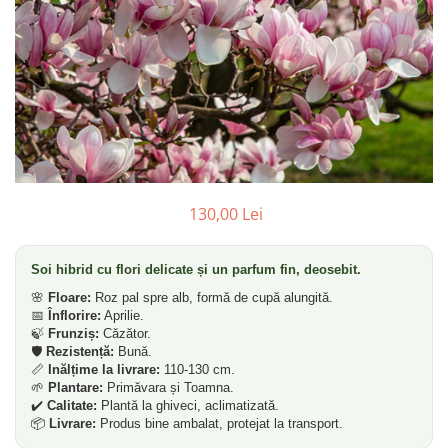
Gutui
Dud
Corn
Smochin
Kaki
Mosmon
Migdal
130,00 Lei
Arbusti fructiferi
Coacaz
Soi hibrid cu flori delicate și un parfum fin, deosebit.
🌸
Floare:
Roz pal spre alb, formă de cupă alungită.
Agris
📅
Înflorire:
Aprilie.
Catina
🍃
Frunziș:
Căzător.
🛡️
Rezistență:
Bună.
Mure
📏
Inălțime la livrare:
110-130 cm.
🌱
Plantare:
Primăvara și Toamna.
Zmeura
✔️
Calitate:
Plantă la ghiveci, aclimatizată.
Aronia
📦
Livrare:
Produs bine ambalat, protejat la transport.