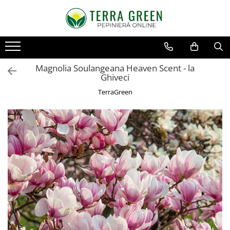
Toate Produsele
Pomi Fructiferi
Magnolia Soulangeana Heaven Scent - la
Cires
Ghiveci
Visin
TerraGreen
Mar
Par
Piersic
Cais
Zarzar
Prun
Nectarin
Alun
Nuc