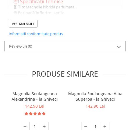
📦 Specificații Tehnice
🧬 Tip:
Magnolie hibridă parfumată.
🌸 Perioadă înflorire:
Aprilie.
📏 Inălțime la livrare:
110-130 cm.
VEZI MAI MULT
❄️ Rezistență la îngheț:
Rezistentă.
Informatii conformitate produs
Ghid de Plantare și Îngrijire (La
Review-uri
(0)
Ghiveci)
1. Pregătire:
Plantare fără a scutura pământul de pe rădăcini.
2. Plantare:
Sol bine fertilizat la plantare.
3. Locație:
Loc ferit, însorit.
PRODUSE SIMILARE
4. Îngrijire:
Udare regulată pentru a menține solul reavăn.
Magnolia Soulangeana
Magnolia Soulangeana Alba
Alexandrina - la Ghiveci
Superba - la Ghiveci
142,90 Lei
142,90 Lei