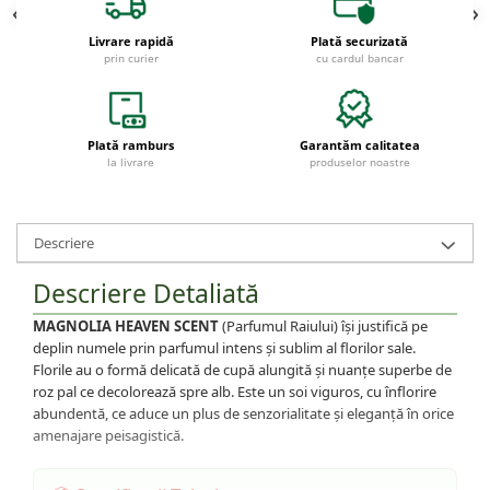
Trandafiri Copac
Livrare rapidă
Plată securizată
Trandafiri Pomisor Plangator
prin curier
cu cardul bancar
Bulbi
Bulbi de Narcise
Bulbi de Lalele
Plată ramburs
Garantăm calitatea
la livrare
produselor noastre
Bulbi de Crini
Arbori Ornamentali
Magnolii
Descriere
Arbusti cu flori
Descriere Detaliată
Plante Ornamentale
Plante urcatoare
MAGNOLIA HEAVEN SCENT
(Parfumul Raiului) își justifică pe
deplin numele prin parfumul intens și sublim al florilor sale.
Pomi Columnari
Florile au o formă delicată de cupă alungită și nuanțe superbe de
Plante foioase
roz pal ce decolorează spre alb. Este un soi viguros, cu înflorire
abundentă, ce aduce un plus de senzorialitate și eleganță în orice
amenajare peisagistică.