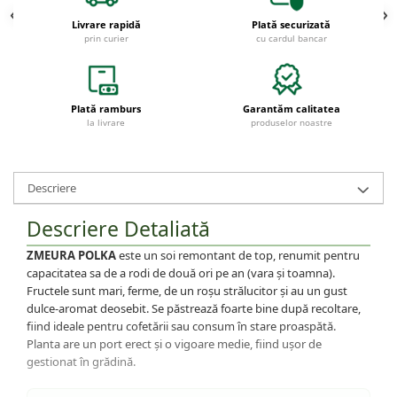
Livrare rapidă
Plată securizată
prin curier
cu cardul bancar
Plată ramburs
Garantăm calitatea
la livrare
produselor noastre
Descriere
Descriere Detaliată
ZMEURA POLKA
este un soi remontant de top, renumit pentru
capacitatea sa de a rodi de două ori pe an (vara și toamna).
Fructele sunt mari, ferme, de un roșu strălucitor și au un gust
dulce-aromat deosebit. Se păstrează foarte bine după recoltare,
fiind ideale pentru cofetării sau consum în stare proaspătă.
Planta are un port erect și o vigoare medie, fiind ușor de
gestionat în grădină.