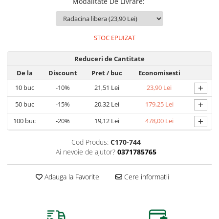
Modalitate De Livrare
:
STOC EPUIZAT
Reduceri de Cantitate
De la
Discount
Pret
/ buc
Economisesti
+
10
buc
-10%
21,51 Lei
23,90 Lei
+
50
buc
-15%
20,32 Lei
179,25 Lei
+
100
buc
-20%
19,12 Lei
478,00 Lei
Cod Produs:
C170-744
Ai nevoie de ajutor?
0371785765
Adauga la Favorite
Cere informatii