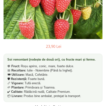
Dud
Corn
Smochin
Kaki
Mosmon
Migdal
23,90 Lei
Soi remontant (rodește de două ori), cu fructe mari și ferme.
🍓
Fruct:
Roșu aprins, conic, mare, foarte dulce.
📅
Recoltare:
Iulie - Noiembrie (Până la îngheț).
🍽️
Utilizare:
Masă, Cofetărie.
🛡️
Rezistență:
Foarte bună.
📏
Vigoare:
Tufă erectă.
🌱
Plantare:
Primăvara și Toamna.
✔️
Calitate:
Rădăcină nudă, Calitate Premium.
📦
Livrare:
Produs bine ambalat, protejat la transport.