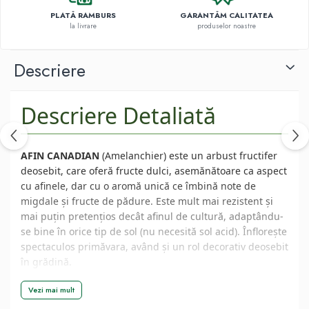
PLATĂ RAMBURS
GARANTĂM CALITATEA
la livrare
produselor noastre
Descriere
Descriere Detaliată
AFIN CANADIAN
(Amelanchier) este un arbust fructifer
deosebit, care oferă fructe dulci, asemănătoare ca aspect
cu afinele, dar cu o aromă unică ce îmbină note de
migdale și fructe de pădure. Este mult mai rezistent și
mai puțin pretențios decât afinul de cultură, adaptându-
se bine în orice tip de sol (nu necesită sol acid). Înflorește
spectaculos primăvara, având și un rol decorativ deosebit
în grădină.
Vezi mai mult
📦 Specificații Tehnice