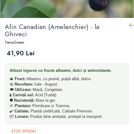
Dud
Corn
Afin Canadian (Amelanchier) - la
Smochin
Ghiveci
Kaki
TerraGreen
Mosmon
41,90 Lei
Migdal
Arbust viguros cu fructe albastre, dulci și antioxidante.
🫐
Fruct:
Albastru, cu pruină, pulpă albă, dulce.
📅
Recoltare:
Iulie - August.
🍽️
Utilizare:
Masă, Congelare.
🧪
Cerință sol:
Acid (Turbă).
🛡️
Rezistență:
Mare la ger.
🌱
Plantare:
Primăvara și Toamna.
✔️
Calitate:
Plantă certificată, Calitate Premium.
📦
Livrare:
Produs bine ambalat, protejat la transport.
STOC EPUIZAT