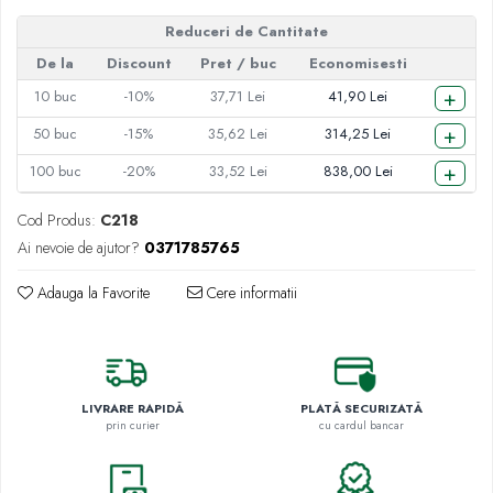
Reduceri de Cantitate
De la
Discount
Pret
/ buc
Economisesti
+
10
buc
-10%
37,71 Lei
41,90 Lei
+
50
buc
-15%
35,62 Lei
314,25 Lei
+
100
buc
-20%
33,52 Lei
838,00 Lei
Cod Produs:
C218
Ai nevoie de ajutor?
0371785765
Adauga la Favorite
Cere informatii
LIVRARE RAPIDĂ
PLATĂ SECURIZATĂ
prin curier
cu cardul bancar