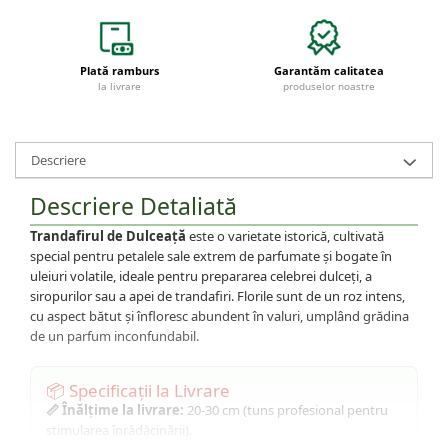
Trandafiri Copac
Trandafiri Pomisor Plangator
Bulbi
Plată ramburs
Garantăm calitatea
la livrare
produselor noastre
Bulbi de Narcise
Bulbi de Lalele
Bulbi de Crini
Descriere
Arbori Ornamentali
Descriere Detaliată
Magnolii
Trandafirul de Dulceață
este o varietate istorică, cultivată
Arbusti cu flori
special pentru petalele sale extrem de parfumate și bogate în
Plante Ornamentale
uleiuri volatile, ideale pentru prepararea celebrei dulceți, a
Plante urcatoare
siropurilor sau a apei de trandafiri. Florile sunt de un roz intens,
cu aspect bătut și înfloresc abundent în valuri, umplând grădina
Pomi Columnari
de un parfum inconfundabil.
Plante foioase
📦 Specificații la Livrare
📏 Înălțime la livrare:
20-30 cm (tuns profesional pentru
stimularea înrădăcinării).