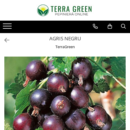
Toate Produsele
Pomi Fructiferi
AGRIS NEGRU
Cires
TerraGreen
Visin
Mar
Par
Piersic
Cais
Zarzar
Prun
Nectarin
Alun
Nuc