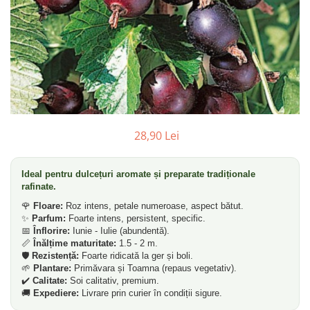
Gutui
Dud
Corn
Smochin
Kaki
Mosmon
28,90 Lei
Migdal
Arbusti fructiferi
Ideal pentru dulcețuri aromate și preparate tradiționale
Coacaz
rafinate.
🌹
Floare:
Roz intens, petale numeroase, aspect bătut.
Agris
✨
Parfum:
Foarte intens, persistent, specific.
Catina
📅
Înflorire:
Iunie - Iulie (abundentă).
📏
Înălțime maturitate:
1.5 - 2 m.
Mure
🛡️
Rezistență:
Foarte ridicată la ger și boli.
🌱
Plantare:
Primăvara și Toamna (repaus vegetativ).
Zmeura
✔️
Calitate:
Soi calitativ, premium.
Aronia
🚚
Expediere:
Livrare prin curier în condiții sigure.