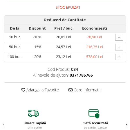
Afin
STOC EPUIZAT
Capsuni
Reduceri de Cantitate
Conifere
Ienupar
De la
Discount
Pret
/ buc
Economisesti
+
Picea
10
buc
-10%
26,01 Lei
28,90 Lei
Abies
+
50
buc
-15%
24,57 Lei
216,75 Lei
Tuia
+
100
buc
-20%
23,12 Lei
578,00 Lei
Chiparos
Cod Produs:
C84
Pin
Ai nevoie de ajutor?
0371785765
Vita de vie
De masa
Adauga la Favorite
Cere informatii
Pentru vin
Trandafiri
Trandafiri Tufa
Livrare rapidă
Plată securizată
Trandafiri Urcatori
prin curier
cu cardul bancar