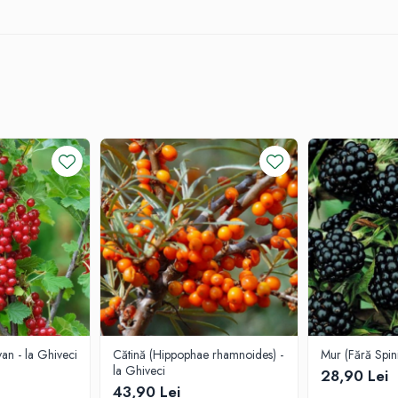
de apa băltește.
fei și la creșterea calității fructelor.
n - la Ghiveci
Cătină (Hippophae rhamnoides) -
Mur (Fără Spini
la Ghiveci
28,90 Lei
43,90 Lei