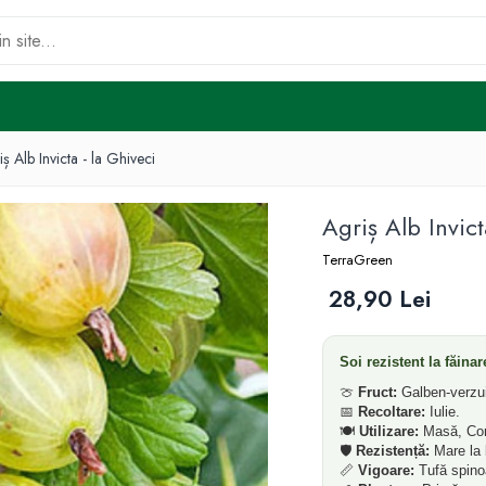
ș Alb Invicta - la Ghiveci
Agriș Alb Invict
TerraGreen
28,90 Lei
Soi rezistent la făina
🍈
Fruct:
Galben-verzui,
📅
Recoltare:
Iulie.
🍽️
Utilizare:
Masă, Co
🛡️
Rezistență:
Mare la b
📏
Vigoare:
Tufă spino