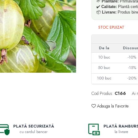
🌱
Plantare:
Primăvara
✔️
Calitate:
Plantă cert
📦
Livrare:
Produs bine 
STOC EPUIZAT
De la
Discou
10
buc
-10%
50
buc
-15%
100
buc
-20%
Cod Produs:
C166
Ai 
Adauga la Favorite
PLATĂ SECURIZATĂ
PLATĂ RAMBUR
cu cardul bancar
la livrare