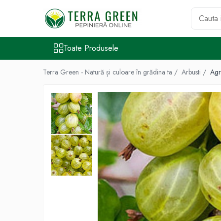
Toate Produsele
Toate Produsele
Pomi Fructiferi
Cires
Terra Green - Natură și culoare în grădina ta /
Arbusti /
Agri
Visin
Mar
Par
Piersic
Cais
Zarzar
Prun
Nectarin
Alun
Nuc