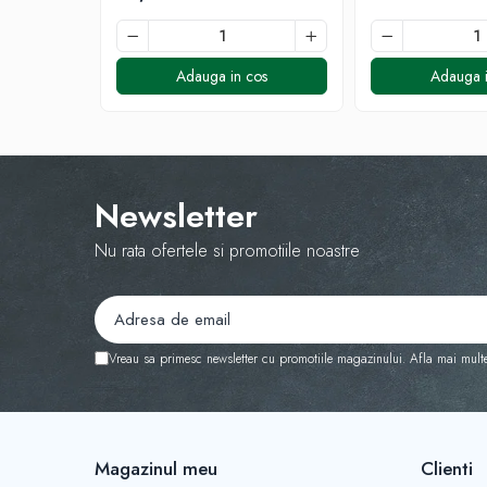
Adauga in cos
Adauga i
Newsletter
Nu rata ofertele si promotiile noastre
Vreau sa primesc newsletter cu promotiile magazinului. Afla mai mult
Magazinul meu
Clienti