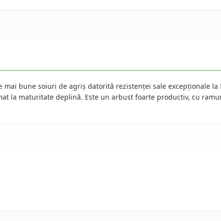
 mai bune soiuri de agriș datorită rezistenței sale excepționale la
romat la maturitate deplină. Este un arbust foarte productiv, cu ram
.
ijire