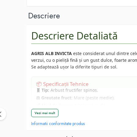
Afin
Capsuni
Descriere
Conifere
Ienupar
Descriere Detaliată
Picea
Abies
AGRIS ALB INVICTA
este considerat unul dintre cele
Tuia
verzui, cu o pieliță fină și un gust dulce, foarte a
Se adaptează ușor la diferite tipuri de sol.
Chiparos
Pin
📦 Specificații Tehnice
Vita de vie
🧬 Tip:
Arbust fructifer spinos.
De masa
⚖️ Greutate fruct:
Mare (peste medie).
Pentru vin
📏 Mod de livrare:
Rădăcină nudă.
Trandafiri
❄️ Rezistență la îngheț:
Excelentă (-25°C ... -30°C)
Vezi mai mult
Trandafiri Tufa
Informatii conformitate produs
Trandafiri Urcatori
Ghid de Plantare și Îngr