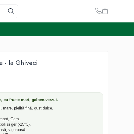
a - la Ghiveci
re, cu fructe mari, galben-verzui.
 mare, pieliță fină, gust dulce.
mpot, Gem.
oli și ger (-25°C).
asă, viguroasă.