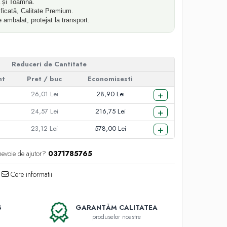
 și Toamna.
ificată, Calitate Premium.
ambalat, protejat la transport.
Reduceri de Cantitate
nt
Pret
/ buc
Economisesti
+
26,01 Lei
28,90 Lei
+
24,57 Lei
216,75 Lei
+
23,12 Lei
578,00 Lei
nevoie de ajutor?
0371785765
Cere informatii
S
GARANTĂM CALITATEA
produselor noastre