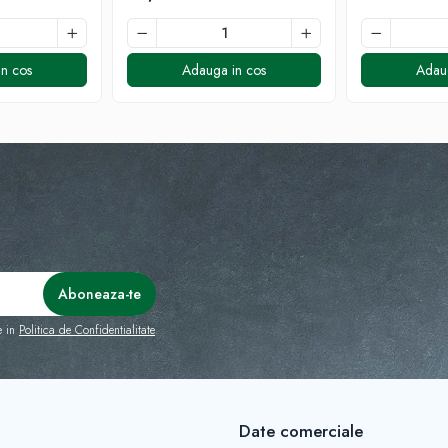
n cos
Adauga in cos
Adau
e in
Politica de Confidentialitate
Date comerciale