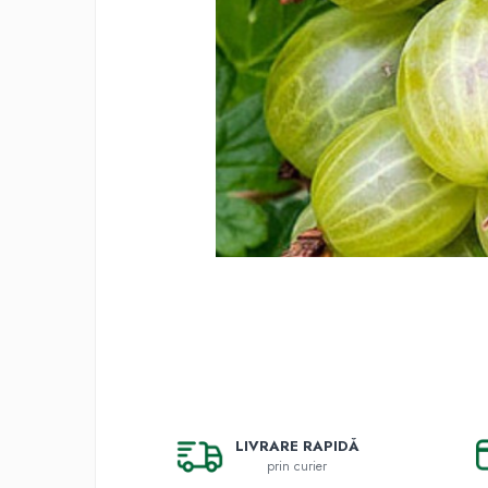
Gutui
Dud
Corn
Smochin
Kaki
Mosmon
Migdal
Arbusti fructiferi
Coacaz
Agris
Catina
Mure
Zmeura
LIVRARE RAPIDĂ
Aronia
prin curier