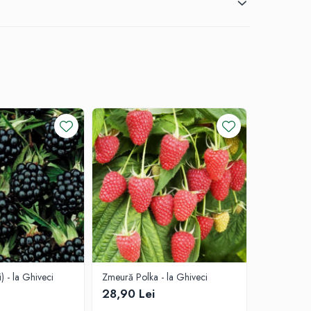
) - la Ghiveci
Zmeură Polka - la Ghiveci
Zmeură Tar
Ghiveci
28,90 Lei
28,90 L