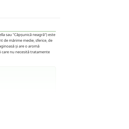
lla sau "Căpșunică neagră") este
nt de mărime medie, sferice, de
laginoasă și are o aromă
i care nu necesită tratamente
Ghiveci)
 plantare.
uturați pământul de pe rădăcini