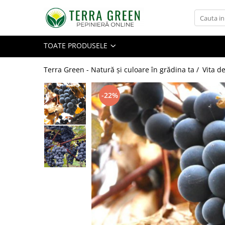
Toate Produsele
TOATE PRODUSELE
Pomi Fructiferi
Cires
Terra Green - Natură și culoare în grădina ta /
Vita de
Visin
-22%
Mar
Par
Piersic
Cais
Zarzar
Prun
Nectarin
Alun
Nuc