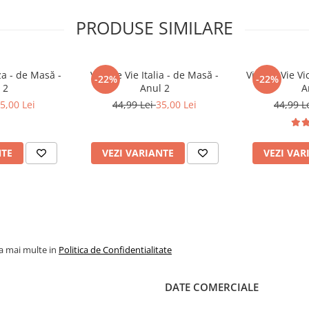
PRODUSE SIMILARE
pă păstrând nivelul solului de la
za - de Masă -
Viță de Vie Italia - de Masă -
Viță de Vie Vi
-22%
-22%
 2
Anul 2
A
5,00 Lei
44,99 Lei
35,00 Lei
44,99 L
NTE
VEZI VARIANTE
VEZI VAR
la mai multe in
Politica de Confidentialitate
DATE COMERCIALE