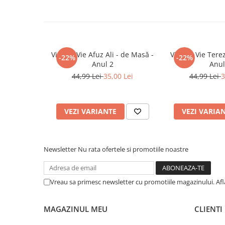
Trandafiri Copac
(balotul rămâne intact).
3. Plantarea:
Groapă 40x40x50 cm. Planta se așază în groa
Trandafiri Pomisor Plangator
ghiveci.
Bulbi
4. Îngrijire:
Tasați pământul și udați din abundență.
Bulbi de Narcise
Viță de Vie Afuz Ali - de Masă -
Viță de Vie Tere
-22%
-22%
Anul 2
Anul
Bulbi de Lalele
44,99 Lei
35,00 Lei
44,99 Lei
3
Bulbi de Crini
Arbori Ornamentali
Magnolii
VEZI VARIANTE
VEZI VARIA
Arbusti cu flori
Plante Ornamentale
Plante urcatoare
Newsletter
Nu rata ofertele si promotiile noastre
Pomi Columnari
Plante foioase
Vreau sa primesc newsletter cu promotiile magazinului. Af
MAGAZINUL MEU
CLIENTI