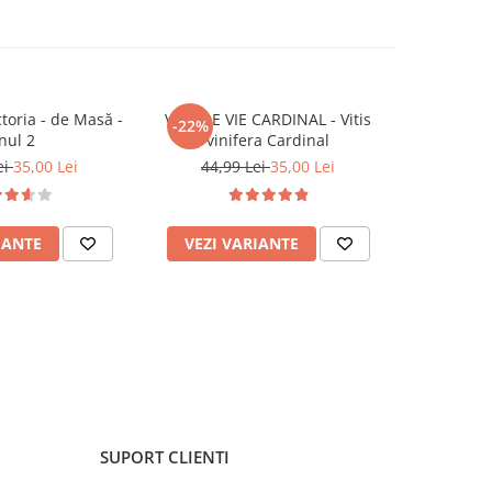
ctoria - de Masă -
VITA DE VIE CARDINAL - Vitis
Viță de Vi
-22%
-22%
nul 2
vinifera Cardinal
de
ei
35,00 Lei
44,99 Lei
35,00 Lei
44,9
IANTE
VEZI VARIANTE
VEZI 
SUPORT CLIENTI