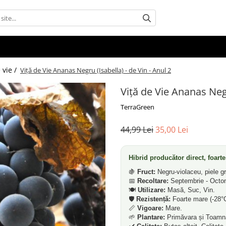
 vie /
Viță de Vie Ananas Negru (Isabella) - de Vin - Anul 2
Viță de Vie Ananas Negr
TerraGreen
44,99 Lei
35,00 Lei
Hibrid producător direct, foart
🍇
Fruct:
Negru-violaceu, piele gr
📅
Recoltare:
Septembrie - Octo
🍽️
Utilizare:
Masă, Suc, Vin.
🛡️
Rezistență:
Foarte mare (-28°C
📏
Vigoare:
Mare.
🌱
Plantare:
Primăvara și Toamn