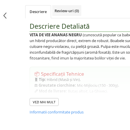
Afin
Review-uri
(0)
Capsuni
Descriere
Conifere
Descriere Detaliată
Ienupar
VITA DE VIE ANANAS NEGRU
(cunoscută popular ca Isabe
Picea
un hibrid producător direct, extrem de robust. Boabele su
Abies
culoare negru-violaceu, cu pieliță groasă. Pulpa este muci
inconfundabilă de fragi/căpșuni (aromă foxată). Este un so
Tuia
fitosanitare, fiind imun la majoritatea bolilor viței de vie.
Chiparos
Pin
📦 Specificații Tehnice
🧬 Tip:
Hibrid (Masă și Vin).
Vita de vie
⚖️ Greutate ciorchine:
Mic-Mijlociu (150 - 300g).
De masa
📏 Mod de livrare:
Butaș altoit, La Ghiveci.
❄️ Rezistență la îngheț:
Foarte Ridicată (-28°C).
Pentru vin
VEZI MAI MULT
Trandafiri
Ghid de Plantare și Îngrijire (La 
Informatii conformitate produs
Trandafiri Tufa
1. Hidratarea:
Udați bine pământul din ghiveci înainte de
Trandafiri Urcatori
2. Pregătirea:
Scoateți cu grijă planta din ghiveci. NU sc