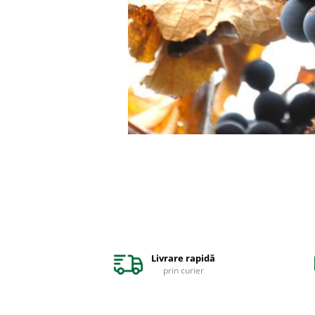
Gutui
Dud
Corn
Smochin
Kaki
Mosmon
Migdal
Arbusti fructiferi
Coacaz
Agris
Catina
Mure
Livrare rapidă
prin curier
Zmeura
Aronia