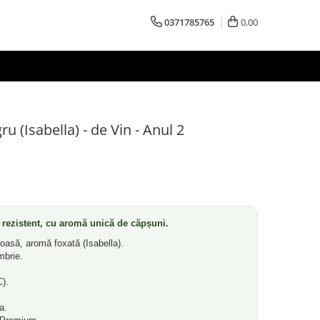
0371785765
0,00
u (Isabella) - de Vin - Anul 2
e rezistent, cu aromă unică de căpșuni.
oasă, aromă foxată (Isabella).
mbrie.
).
a.