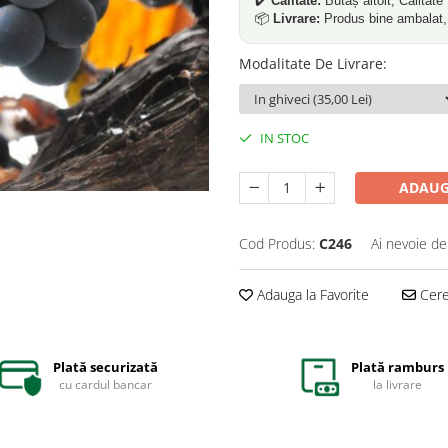
✔️
Calitate:
Butaș altoit, Calitat
📦
Livrare:
Produs bine ambalat, p
Modalitate De Livrare
:
IN STOC
ADAUG
Cod Produs:
C246
Ai nevoie de
Adauga la Favorite
Cere 
Plată securizată
Plată ramburs
cu cardul bancar
la livrare