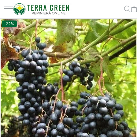
Toate Produsele
-22%
Pomi Fructiferi
Cires
Visin
Mar
Par
Piersic
Cais
Zarzar
Prun
Nectarin
Alun
Nuc