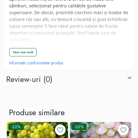
sâmburi, selecționat pentru calitățile gustative
superioare. De obicei, prezintă ciorchini mari și boabe de
culoare roz sau alb, cu textură crocantă și gust echilibrat.
Lipsa semințelor îl face ideal pentru salate de fructe,
deserturi și consumul proaspăt, fiind foarte ușor de
consumat.
Vezi mai mult
📦 Specificații Tehnice
Informatii conformitate produs
🧬 Tip:
Soi de Masă (Fără sâmburi).
⚖️ Greutate ciorchine:
Mare (300 - 500g).
Review-uri
(0)
📏 Mod de livrare:
Butaș altoit, La Ghiveci.
❄️ Rezistență la îngheț:
Medie (-18°C).
Ghid de Plantare și
Produse similare
Îngrijire (La Ghiveci)
-22%
-22%