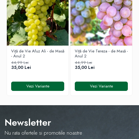
1. Hidratarea:
Udați bine pământul din ghiveci înainte de
plantare.
2. Pregătirea:
Scoateți cu grijă planta din ghiveci. NU
scuturați pământul de pe rădăcini (balotul rămâne
intact).
3. Plantarea:
Groapă 40x40x50 cm. Planta se așază în
groapă păstrând nivelul solului de la ghiveci.
4. Îngrijire:
Tasați pământul și udați din abundență.
Viță de Vie Afuz Ali - de Masă
Viță de Vie Tereza - de Masă -
- Anul 2
Anul 2
44,99 Lei
44,99 Lei
35,00 Lei
35,00 Lei
Vezi Variante
Vezi Variante
Newsletter
Nu rata ofertele si promotiile noastre