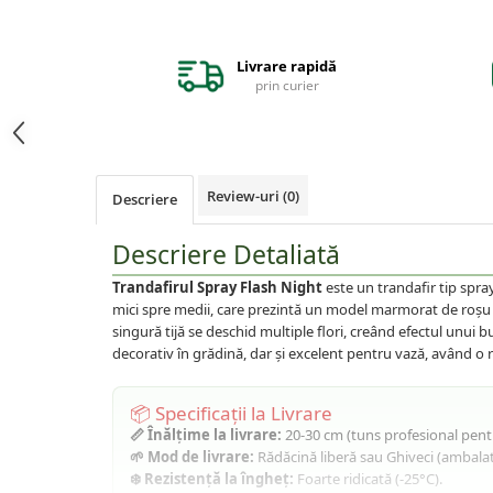
Afin
Capsuni
Livrare rapidă
Conifere
prin curier
Ienupar
Picea
Abies
Review-uri
(0)
Descriere
Tuia
Chiparos
Descriere Detaliată
Pin
Trandafirul Spray Flash Night
este un trandafir tip spray
Vita de vie
mici spre medii, care prezintă un model marmorat de roșu cu
singură tijă se deschid multiple flori, creând efectul unui 
De masa
decorativ în grădină, dar și excelent pentru vază, având o 
Pentru vin
Trandafiri
📦 Specificații la Livrare
Trandafiri Tufa
📏 Înălțime la livrare:
20-30 cm (tuns profesional pentr
🌱 Mod de livrare:
Rădăcină liberă sau Ghiveci (ambalat
Trandafiri Urcatori
❄️ Rezistență la îngheț:
Foarte ridicată (-25°C).