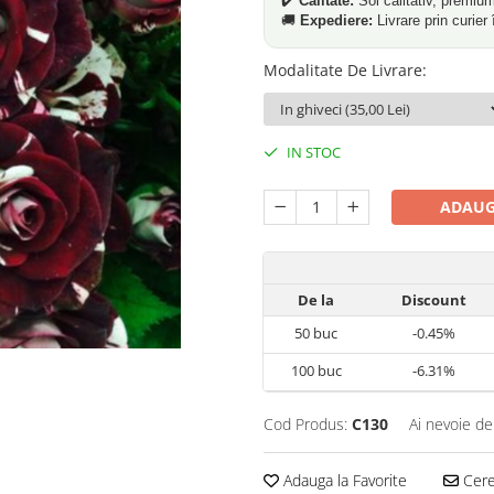
✔️
Calitate:
Soi calitativ, premiu
🚚
Expediere:
Livrare prin curier 
Modalitate De Livrare
:
IN STOC
ADAUG
De la
Discount
50
buc
-0.45%
100
buc
-6.31%
Cod Produs:
C130
Ai nevoie de
Adauga la Favorite
Cere 