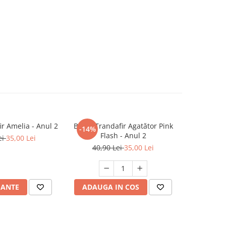
r Amelia - Anul 2
Butaș Trandafir Agatător Pink
Butaș Trand
-14%
-15%
Flash - Anul 2
ei
35,00 Lei
40,9
40,90 Lei
35,00 Lei
IANTE
ADAUGA IN COS
VEZI 