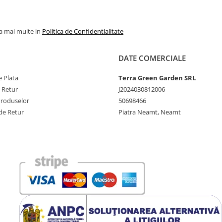
la mai multe in
Politica de Confidentialitate
DATE COMERCIALE
 Plata
Terra Green Garden SRL
e Retur
J2024030812006
Produselor
50698466
de Retur
Piatra Neamt, Neamt