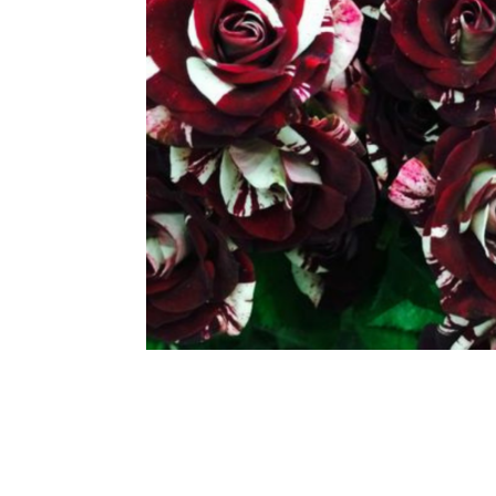
Gutui
Dud
Corn
Smochin
Kaki
Mosmon
Migdal
Arbusti fructiferi
Coacaz
Agris
Catina
Mure
Zmeura
Aronia