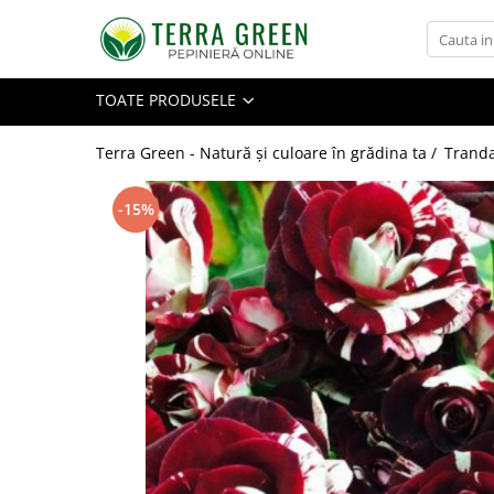
Toate Produsele
TOATE PRODUSELE
Pomi Fructiferi
Cires
Terra Green - Natură și culoare în grădina ta /
Tranda
Visin
-15%
Mar
Par
Piersic
Cais
Zarzar
Prun
Nectarin
Alun
Nuc