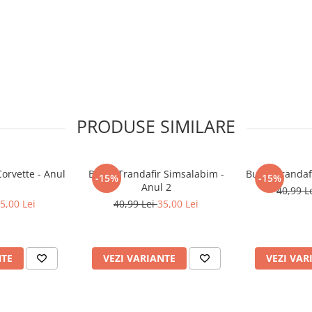
3.
 din "buchet" s-au ofilit pentru a
PRODUSE SIMILARE
Corvette - Anul
Butaș Trandafir Simsalabim -
Butaș Trandafi
-15%
-15%
Anul 2
40,99 L
5,00 Lei
40,99 Lei
35,00 Lei
NTE
VEZI VARIANTE
VEZI VAR