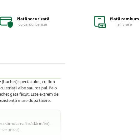
Plată securizată
Plată ramburs
cu cardul bancar
la livrare
 (buchet) spectaculos, cu flori
 striații albe sau roz pal. Pe o
buchet gata făcut. Este extrem de
rezistență mare după tăiere.
u stimularea înrădăcinării).
 securizat).