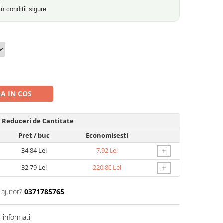
m.
în condiții sigure.
A IN COS
Reduceri de Cantitate
Pret
/ buc
Economisesti
+
34,84 Lei
7,92 Lei
+
32,79 Lei
220,80 Lei
 ajutor?
0371785765
informatii