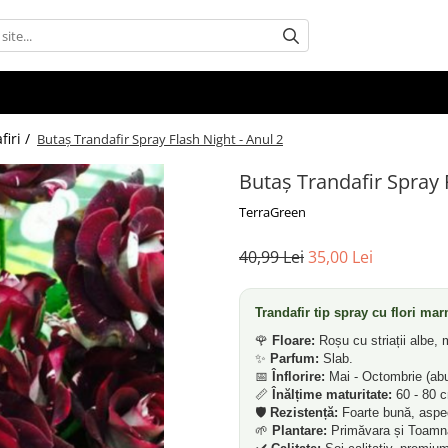
firi /
Butaș Trandafir Spray Flash Night - Anul 2
Butaș Trandafir Spray 
TerraGreen
40,99 Lei
35,00 Lei
Trandafir tip spray cu flori ma
🌹
Floare:
Roșu cu striații albe, m
✨
Parfum:
Slab.
📅
Înflorire:
Mai - Octombrie (ab
📏
Înălțime maturitate:
60 - 80 
🛡️
Rezistență:
Foarte bună, aspec
🌱
Plantare:
Primăvara și Toamna