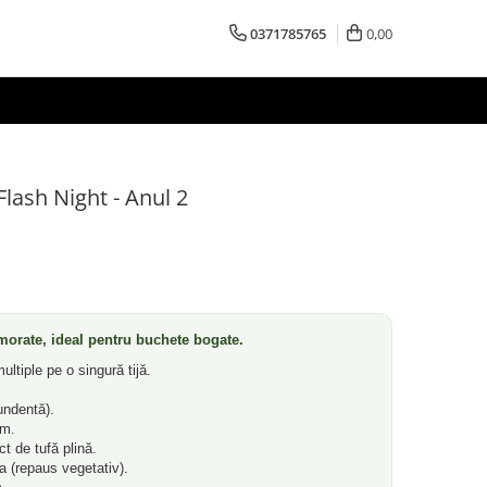
0371785765
0,00
Flash Night - Anul 2
rmorate, ideal pentru buchete bogate.
ultiple pe o singură tijă.
undentă).
cm.
t de tufă plină.
 (repaus vegetativ).