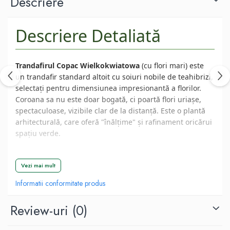
Descriere
Descriere Detaliată
Trandafirul Copac Wielkokwiatowa
(cu flori mari) este
un trandafir standard altoit cu soiuri nobile de teahibrizi,
selectați pentru dimensiunea impresionantă a florilor.
Coroana sa nu este doar bogată, ci poartă flori uriașe,
spectaculoase, vizibile clar de la distanță. Este o plantă
arhitecturală, care oferă "înălțime" și rafinament oricărui
spațiu verde.
📦 Specificații la Livrare
Vezi mai mult
📏 Înălțime la livrare:
90-100 cm + coroana (ambalat
Informatii conformitate produs
special pentru protecție).
🌱 Mod de livrare:
Rădăcină liberă sau Ghiveci mare.
Review-uri
(0)
❄️ Rezistență la îngheț:
Medie-Ridicată (Protecție
necesară iarna).