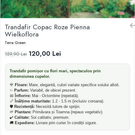
Dud
Corn
Trandafir Copac Roze Pienna
Smochin
Wielkoflora
Kaki
Terra Green
Mosmon
120,00 Lei
Migdal
159,90 Lei
Trandafir pomișor cu flori mari, spectaculos prin
dimensiunea cupelor.
🌹
Floare:
Mare, elegantă, culori variate specifice soiului altoit.
✨
Parfum:
Variabil, de obicei prezent.
📅
Înflorire:
Mai - Octombrie (repetată).
📏
Înălțime maturitate:
1.2 - 1.5 m (inclusiv coroana).
🛡️
Rezistență:
Necesită tutore de sprijin.
🌱
Plantare:
Primăvara și Toamna (repaus vegetativ).
✔️
Calitate:
Soi calitativ, premium.
🚚
Expediere:
Livrare prin curier în condiții sigure.