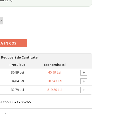
arantată).
A IN COS
Reduceri de Cantitate
Pret
/ buc
Economisesti
+
36,89 Lei
40,99 Lei
+
34,84 Lei
307,43 Lei
+
32,79 Lei
819,80 Lei
ajutor?
0371785765