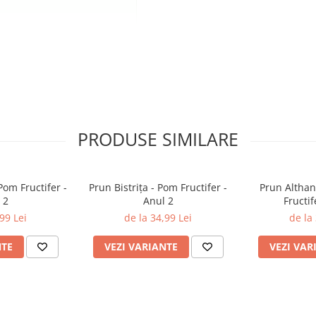
iționând planta drept în groapă.
PRODUSE SIMILARE
comandă tăieri de toamnă.
Pom Fructifer -
Prun Bistrița - Pom Fructifer -
Prun Althan
 2
Anul 2
Fructif
99 Lei
de la 34,99 Lei
de la
NTE
VEZI VARIANTE
VEZI VAR