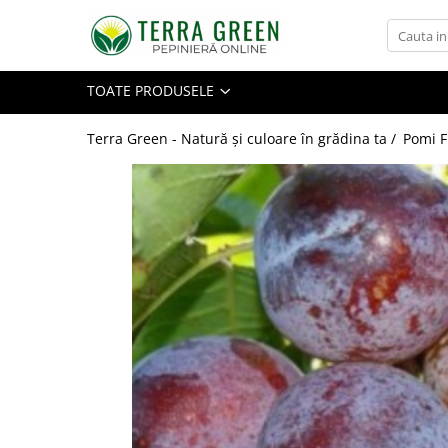
Toate Produsele
TOATE PRODUSELE
Pomi Fructiferi
Cires
Terra Green - Natură și culoare în grădina ta /
Pomi F
Visin
Mar
Par
Piersic
Cais
Zarzar
Prun
Nectarin
Alun
Nuc