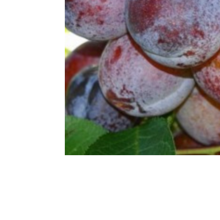
Gutui
Dud
Corn
Smochin
Kaki
Mosmon
Migdal
Arbusti fructiferi
Coacaz
Agris
Catina
Mure
Zmeura
Aronia