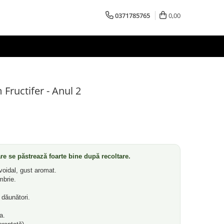
0371785765
0,00
Fructifer - Anul 2
are se păstrează foarte bine după recoltare.
voidal, gust aromat.
mbrie.
 dăunători.
a.