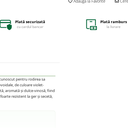
Adauga la Favorite
Cere 
Plată securizată
Plată ramburs
cu cardul bancar
la livrare
ecunoscut pentru rodirea sa
ovoidale, de culoare violet-
tă, aromată și dulce-vinosă, fiind
arte rezistent la ger și secetă,