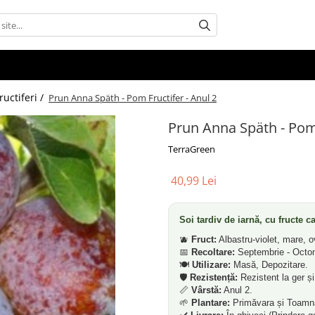
ructiferi /
Prun Anna Späth - Pom Fructifer - Anul 2
Prun Anna Späth - Pom 
TerraGreen
40,99 Lei
Soi tardiv de iarnă, cu fructe c
🫐
Fruct:
Albastru-violet, mare, o
📅
Recoltare:
Septembrie - Octo
🍽️
Utilizare:
Masă, Depozitare.
🛡️
Rezistență:
Rezistent la ger și
📏
Vârstă:
Anul 2.
🌱
Plantare:
Primăvara și Toamn