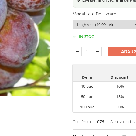
✔️
Livrare:
În ghiveci (Prindere g
Modalitate De Livrare
:
IN STOC
ADAUG
De la
Discount
10
buc
-10%
50
buc
-15%
100
buc
-20%
Cod Produs:
C79
Ai nevoie de 