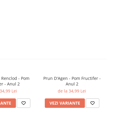
 Renclod - Pom
Prun D'Agen - Pom Fructifer -
Prun Stanl
er - Anul 2
Anul 2
 34,99 Lei
de la 34,99 Lei
de
IANTE
VEZI VARIANTE
VEZI 