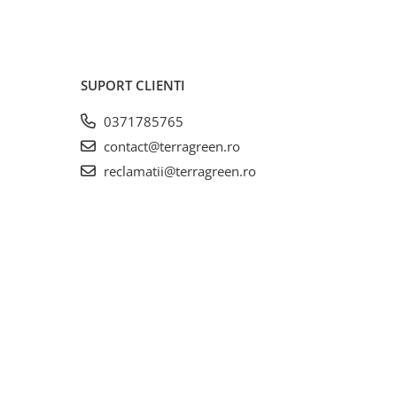
SUPORT CLIENTI
0371785765
contact@terragreen.ro
reclamatii@terragreen.ro