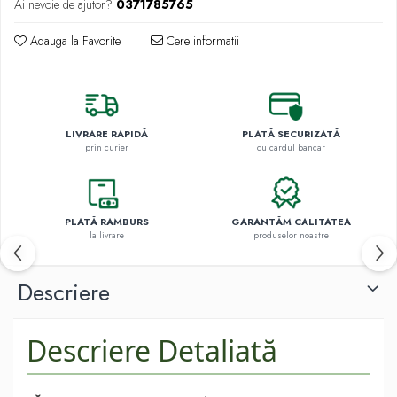
Ai nevoie de ajutor?
0371785765
Adauga la Favorite
Cere informatii
LIVRARE RAPIDĂ
PLATĂ SECURIZATĂ
prin curier
cu cardul bancar
PLATĂ RAMBURS
GARANTĂM CALITATEA
la livrare
produselor noastre
Descriere
Descriere Detaliată