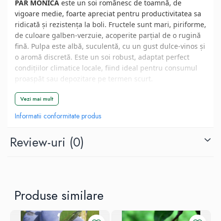
PĂR MONICA
este un soi românesc de toamnă, de
vigoare medie, foarte apreciat pentru productivitatea sa
ridicată și rezistența la boli. Fructele sunt mari, piriforme,
de culoare galben-verzuie, acoperite parțial de o rugină
fină. Pulpa este albă, suculentă, cu un gust dulce-vinos și
o aromă discretă. Este un soi robust, adaptat perfect
condițiilor climatice locale, fiind ideal pentru consumul
proaspăt sau depozitare pe termen scurt.
Vezi mai mult
📦 Specificații Tehnice
Informatii conformitate produs
🧬 Tip:
Soi de Toamnă (Autohton).
⚖️ Mărime fruct:
Mare (180-220g).
Review-uri
(0)
📏 Mod de livrare:
Ghiveci sau rădăcină liberă
❄️ Rezistență la îngheț:
Ridicată.
Ghid de Plantare și
Produse similare
Îngrijire