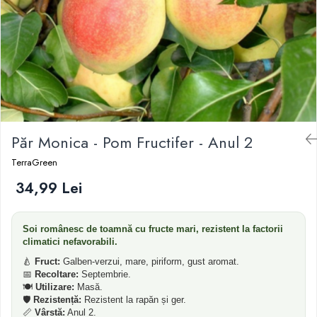
Dud
Corn
Smochin
Kaki
Mosmon
Migdal
Păr Monica - Pom Fructifer - Anul 2
TerraGreen
34,99 Lei
Soi românesc de toamnă cu fructe mari, rezistent la factorii
climatici nefavorabili.
🍐
Fruct:
Galben-verzui, mare, piriform, gust aromat.
📅
Recoltare:
Septembrie.
🍽️
Utilizare:
Masă.
🛡️
Rezistență:
Rezistent la rapăn și ger.
📏
Vârstă:
Anul 2.