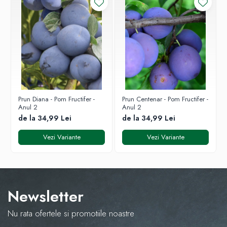
1. Pregătire:
Udați bine balotul de pământ înainte de
plantare.
2. Groapa:
Realizați o groapă de 50x50x50 cm.
3. Plantarea:
Scoateți planta din ghiveci cu grijă, fără a
sfărâma pământul. Poziționați astfel încât punctul de
altoire să fie la 2-3 cm deasupra solului.
4. Îngrijire:
Plantarea se face Primăvara și Toamna. Udați
abundent imediat după plantare.
Prun Diana - Pom Fructifer -
Prun Centenar - Pom Fructifer -
Anul 2
Anul 2
de la 34,99 Lei
de la 34,99 Lei
Vezi Variante
Vezi Variante
Newsletter
Nu rata ofertele si promotiile noastre