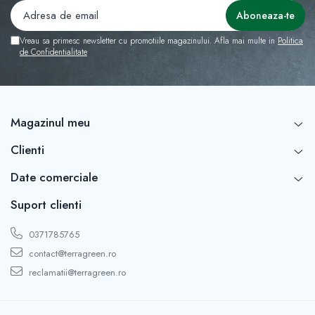
Vreau sa primesc newsletter cu promotiile magazinului. Afla mai multe in
Politica
de Confidentialitate
Magazinul meu
Clienti
Date comerciale
Suport clienti
0371785765
contact@terragreen.ro
reclamatii@terragreen.ro