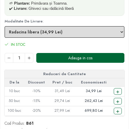
🌱
Plantare:
Primăvara și Toamna.
✔️
Livrare:
Ghiveci sau rădăcină liberă
Modalitate De Livrare
:
IN STOC
Adauga in cos
Reduceri de Cantitate
De la
Discount
Pret
/ buc
Economisesti
+
10
buc
-10%
31,49 Lei
34,99 Lei
+
50
buc
-15%
29,74 Lei
262,43 Lei
+
100
buc
-20%
27,99 Lei
699,80 Lei
Cod Produs:
B61