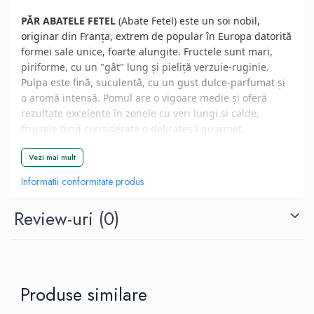
PĂR ABATELE FETEL
(Abate Fetel) este un soi nobil,
originar din Franța, extrem de popular în Europa datorită
formei sale unice, foarte alungite. Fructele sunt mari,
piriforme, cu un "gât" lung și pieliță verzuie-ruginie.
Pulpa este fină, suculentă, cu un gust dulce-parfumat și
o aromă intensă. Pomul are o vigoare medie și oferă
rezultate excelente în zonele cu veri lungi și calde,
fructele fiind considerate o delicatesă gourmet.
Vezi mai mult
📦 Specificații Tehnice
Informatii conformitate produs
🧬 Tip:
Soi de Toamnă (Gourmet).
⚖️ Mărime fruct:
Mare.
Review-uri
(0)
📏 Mod de livrare:
Ghiveci sau rădăcină liberă
❄️ Rezistență la îngheț:
Bună.
Ghid de Plantare și
Produse similare
Îngrijire