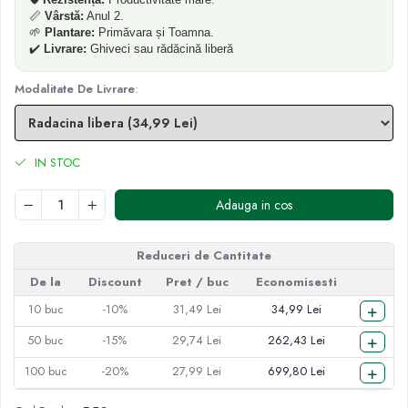
📏
Vârstă:
Anul 2.
🌱
Plantare:
Primăvara și Toamna.
✔️
Livrare:
Ghiveci sau rădăcină liberă
Modalitate De Livrare
:
IN STOC
Adauga in cos
Reduceri de Cantitate
De la
Discount
Pret
/ buc
Economisesti
+
10
buc
-10%
31,49 Lei
34,99 Lei
+
50
buc
-15%
29,74 Lei
262,43 Lei
+
100
buc
-20%
27,99 Lei
699,80 Lei