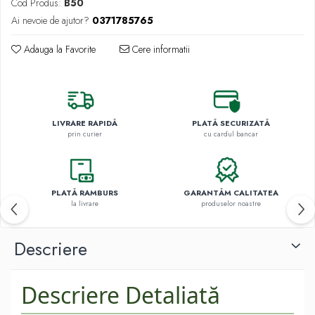
Cod Produs:
B50
Ai nevoie de ajutor?
0371785765
Adauga la Favorite
Cere informatii
LIVRARE RAPIDĂ
PLATĂ SECURIZATĂ
prin curier
cu cardul bancar
PLATĂ RAMBURS
GARANTĂM CALITATEA
la livrare
produselor noastre
Descriere
Descriere Detaliată