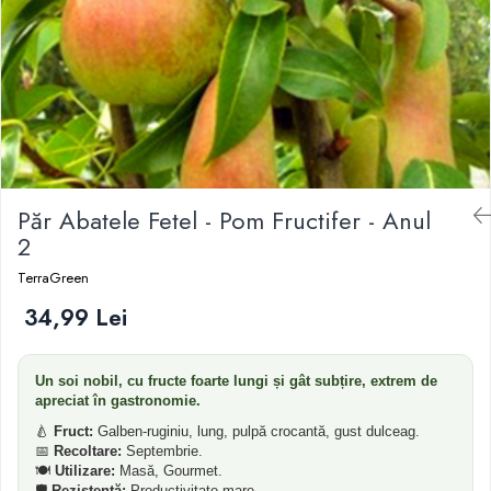
Dud
Corn
Smochin
Kaki
Mosmon
Migdal
Păr Abatele Fetel - Pom Fructifer - Anul
2
TerraGreen
34,99 Lei
Un soi nobil, cu fructe foarte lungi și gât subțire, extrem de
apreciat în gastronomie.
🍐
Fruct:
Galben-ruginiu, lung, pulpă crocantă, gust dulceag.
📅
Recoltare:
Septembrie.
🍽️
Utilizare:
Masă, Gourmet.
🛡️
Rezistență:
Productivitate mare.