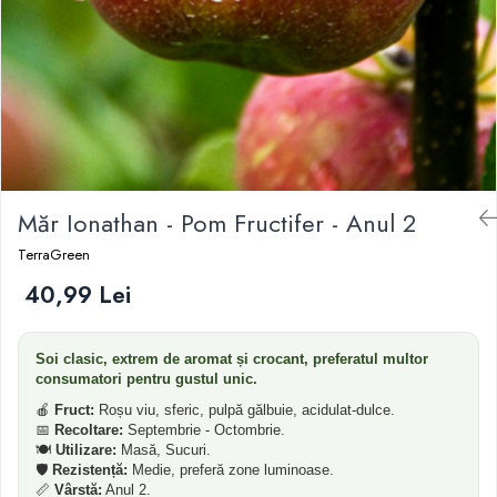
Dud
Corn
Smochin
Kaki
Mosmon
Migdal
Măr Ionathan - Pom Fructifer - Anul 2
TerraGreen
40,99 Lei
Soi clasic, extrem de aromat și crocant, preferatul multor
consumatori pentru gustul unic.
🍎
Fruct:
Roșu viu, sferic, pulpă gălbuie, acidulat-dulce.
📅
Recoltare:
Septembrie - Octombrie.
🍽️
Utilizare:
Masă, Sucuri.
🛡️
Rezistență:
Medie, preferă zone luminoase.
📏
Vârstă:
Anul 2.