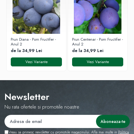
3. Plantarea:
Scoateți balotul din ghiveci cu grijă, fără a
sfărâma pământul. Poziționați în groapă astfel încât
punctul de altoire să fie la 2-3 cm deasupra solului.
4. Îngrijire:
Plantarea se face Primăvara și Toamna. Udați
din abundență imediat după plantare.
Prun Diana - Pom Fructifer -
Prun Centenar - Pom Fructifer -
Anul 2
Anul 2
de la 34,99 Lei
de la 34,99 Lei
Vezi Variante
Vezi Variante
Newsletter
Nu rata ofertele si promotiile noastre
Vreau sa primesc newsletter cu promotiile magazinului. Afla mai multe in
Politica