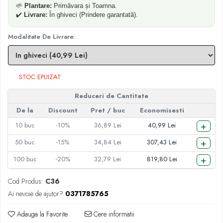
🌱
Plantare:
Primăvara și Toamna.
✔️
Livrare:
În ghiveci (Prindere garantată).
Modalitate De Livrare
:
STOC EPUIZAT
Reduceri de Cantitate
De la
Discount
Pret
/ buc
Economisesti
+
10
buc
-10%
36,89 Lei
40,99 Lei
+
50
buc
-15%
34,84 Lei
307,43 Lei
+
100
buc
-20%
32,79 Lei
819,80 Lei
Cod Produs:
C36
Ai nevoie de ajutor?
0371785765
Adauga la Favorite
Cere informatii