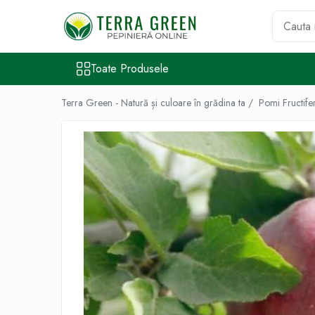
Toate Produsele
Toate Produsele
Pomi Fructiferi
Cires
Terra Green - Natură și culoare în grădina ta /
Pomi Fructife
Visin
Mar
Par
Piersic
Cais
Zarzar
Prun
Nectarin
Alun
Nuc