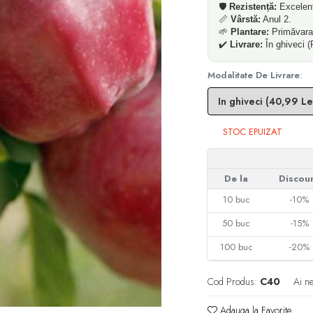
🛡️
Rezistență:
Excelent
📏
Vârstă:
Anul 2.
🌱
Plantare:
Primăvara
✔️
Livrare:
În ghiveci (
Modalitate De Livrare
:
STOC EPUIZAT
De la
Discou
10
buc
-10%
50
buc
-15%
100
buc
-20%
Cod Produs:
C40
Ai n
Adauga la Favorite