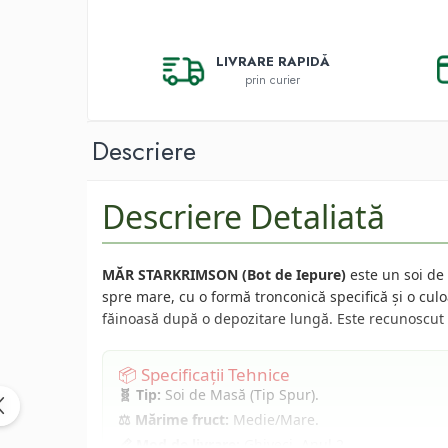
Afin
Capsuni
LIVRARE RAPIDĂ
Conifere
prin curier
Ienupar
Picea
Descriere
Abies
Tuia
Descriere Detaliată
Chiparos
Pin
MĂR STARKRIMSON (Bot de Iepure)
este un soi de 
Vita de vie
spre mare, cu o formă tronconică specifică și o culo
De masa
făinoasă după o depozitare lungă. Este recunoscut 
Pentru vin
Trandafiri
📦 Specificații Tehnice
🧬 Tip:
Soi de Masă (Tip Spur).
Trandafiri Tufa
⚖️ Mărime fruct:
Medie/Mare.
Trandafiri Urcatori
📏 Mod de livrare:
Ghiveci, Anul 2.