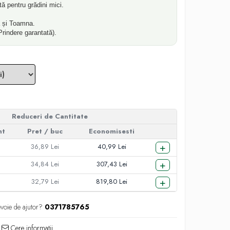
ă pentru grădini mici.
 și Toamna.
Prindere garantată).
Reduceri de Cantitate
nt
Pret
/ buc
Economisesti
+
36,89 Lei
40,99 Lei
+
34,84 Lei
307,43 Lei
+
32,79 Lei
819,80 Lei
evoie de ajutor?
0371785765
Cere informatii