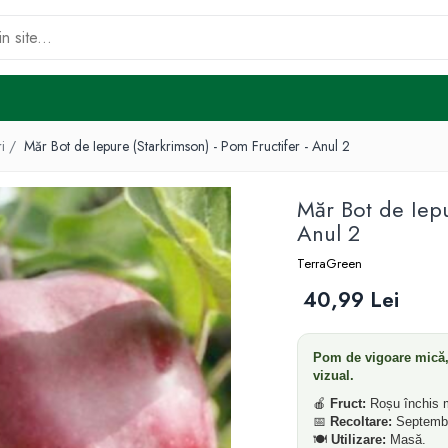
ri /
Măr Bot de Iepure (Starkrimson) - Pom Fructifer - Anul 2
Măr Bot de Iepu
Anul 2
TerraGreen
40,99 Lei
Pom de vigoare mică, 
vizual.
🍎
Fruct:
Roșu închis m
📅
Recoltare:
Septembr
🍽️
Utilizare:
Masă.