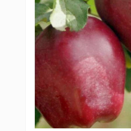
Gutui
Dud
Corn
Smochin
Kaki
Mosmon
Migdal
Arbusti fructiferi
Coacaz
Agris
Catina
Mure
Zmeura
Aronia