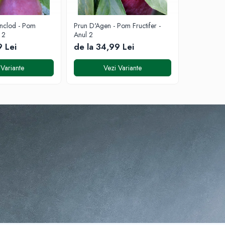
enclod - Pom
Prun D'Agen - Pom Fructifer -
Prun Stanle
l 2
Anul 2
Anul 2
9 Lei
de la 34,99 Lei
de la 34
 Variante
Vezi Variante
V