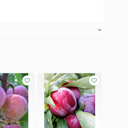
l de altoire să fie la 2-3 cm deasupra solului.