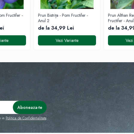
m Fructifer -
Prun Bistrița - Pom Fructifer -
Prun Althan R
Anul 2
Fructifer - Anu
ei
de la 34,99 Lei
de la 34,9
iante
Vezi Variante
Vezi
e in
Politica de Confidentialitate