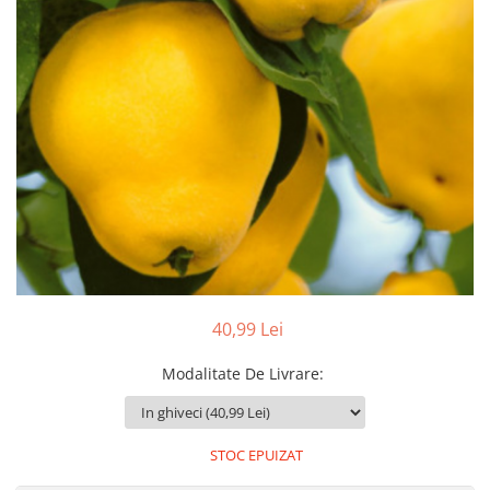
Dud
Corn
Smochin
Kaki
Mosmon
Migdal
40,99 Lei
Modalitate De Livrare
:
STOC EPUIZAT