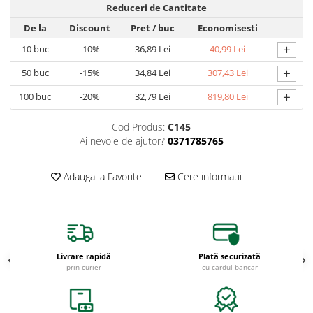
Reduceri de Cantitate
De la
Discount
Pret
/ buc
Economisesti
+
10
buc
-10%
36,89 Lei
40,99 Lei
+
50
buc
-15%
34,84 Lei
307,43 Lei
+
100
buc
-20%
32,79 Lei
819,80 Lei
Cod Produs:
C145
Ai nevoie de ajutor?
0371785765
Adauga la Favorite
Cere informatii
Livrare rapidă
Plată securizată
prin curier
cu cardul bancar