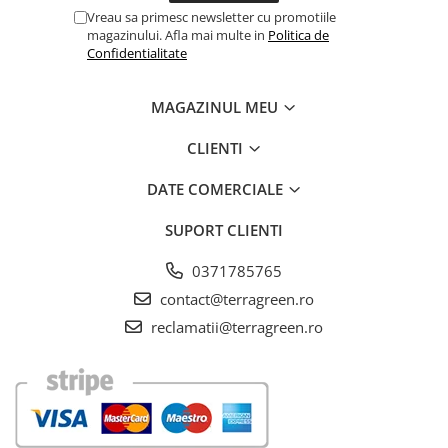
Vreau sa primesc newsletter cu promotiile
pentru preparate culinare precum gemuri, compoturi și
magazinului. Afla mai multe in
Politica de
deserturi.
Confidentialitate
MAGAZINUL MEU
CLIENTI
Condiții de Creștere
DATE COMERCIALE
Rezistență
: Extrem de rezistent la boli, dăunători și secetă,
necesitând o întreținere minimă pentru o creștere sănătoasă.
SUPORT CLIENTI
0371785765
contact@terragreen.ro
reclamatii@terragreen.ro