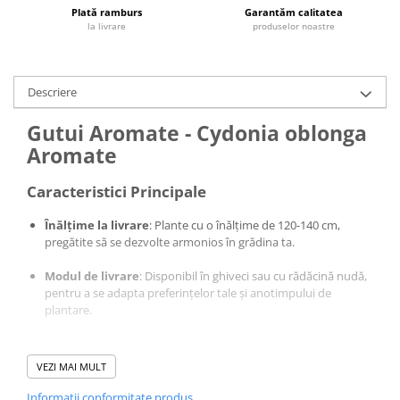
Plată ramburs
Garantăm calitatea
la livrare
produselor noastre
Descriere
Gutui Aromate - Cydonia oblonga
Aromate
Caracteristici Principale
Înălțime la livrare
: Plante cu o înălțime de 120-140 cm,
pregătite să se dezvolte armonios în grădina ta.
Modul de livrare
: Disponibil în ghiveci sau cu rădăcină nudă,
pentru a se adapta preferințelor tale și anotimpului de
plantare.
VEZI MAI MULT
Informatii conformitate produs