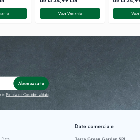
ei
de la 34,99 Lei
de la 34,9
iante
Vezi Variante
Vezi
e in
Politica de Confidentialitate
Date comerciale
 Plata
Terra Green Garden SRL