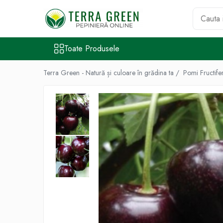
Toate Produsele
Toate Produsele
Pomi Fructiferi
Cires
Terra Green - Natură și culoare în grădina ta /
Pomi Fructife
Visin
Mar
Par
Piersic
Cais
Zarzar
Prun
Nectarin
Alun
Nuc