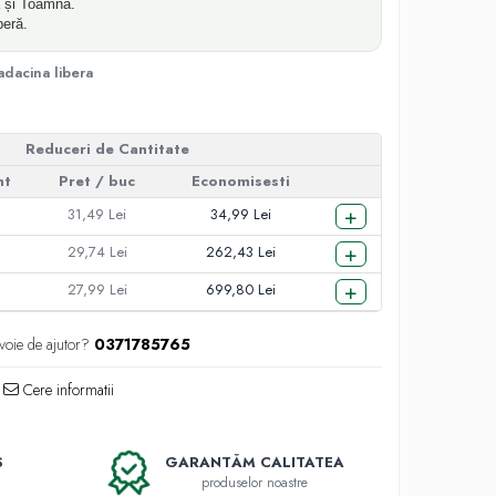
 și Toamna.
beră.
adacina libera
Reduceri de Cantitate
nt
Pret
/ buc
Economisesti
+
31,49 Lei
34,99 Lei
+
29,74 Lei
262,43 Lei
+
27,99 Lei
699,80 Lei
voie de ajutor?
0371785765
Cere informatii
S
GARANTĂM CALITATEA
produselor noastre