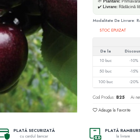
🌱
Plantare:
Primăvara
✔️
Livrare:
Rădăcină li
Modalitate De Livrare
:
R
STOC EPUIZAT
De la
Discou
10
buc
-10%
50
buc
-15%
100
buc
-20%
Cod Produs:
B25
Ai ne
Adauga la Favorite
PLATĂ SECURIZATĂ
PLATĂ RAMBUR
cu cardul bancar
la livrare