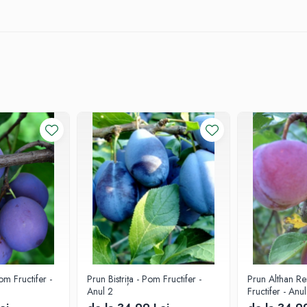
ijire
m deasupra solului.
 Udați abundent după fixare.
m Fructifer -
Prun Bistrița - Pom Fructifer -
Prun Althan R
Anul 2
Fructifer - Anu