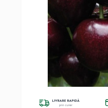
Gutui
Dud
Corn
Smochin
Kaki
Mosmon
Migdal
Arbusti fructiferi
Coacaz
Agris
Catina
Mure
Zmeura
LIVRARE RAPIDĂ
Aronia
prin curier