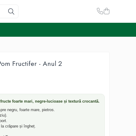
Pom Fructifer - Anul 2
u fructe foarte mari, negre-lucioase și textură crocantă.
pre negru, foarte mare, pietros.
ziu).
ort.
la crăpare și îngheț.