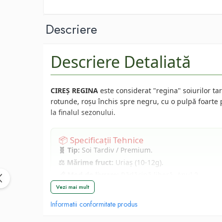
Afin
Capsuni
Descriere
Conifere
Ienupar
Descriere Detaliată
Picea
Abies
CIREȘ REGINA
este considerat "regina" soiurilor tar
Tuia
rotunde, roșu închis spre negru, cu o pulpă foarte pi
Chiparos
la finalul sezonului.
Pin
📦 Specificații Tehnice
Vita de vie
🧬 Tip:
Soi Tardiv / Premium.
De masa
⚖️ Mărime fruct:
Uriaș (10-12g).
Pentru vin
📏 Mod de livrare:
Rădăcină liberă, Anul 2.
Trandafiri
❄️ Rezistență la îngheț:
Ridicată.
Vezi mai mult
Trandafiri Tufa
Informatii conformitate produs
Trandafiri Urcatori