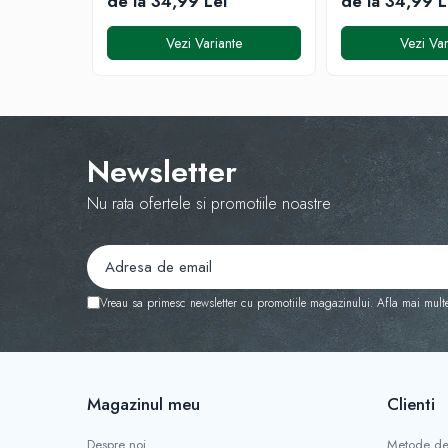
de la 34,99 Lei
de la 34,99 L
Vezi Variante
Vezi Var
Newsletter
Nu rata ofertele si promotiile noastre
Vreau sa primesc newsletter cu promotiile magazinului. Afla mai mult
Magazinul meu
Clienti
Despre noi
Metode de