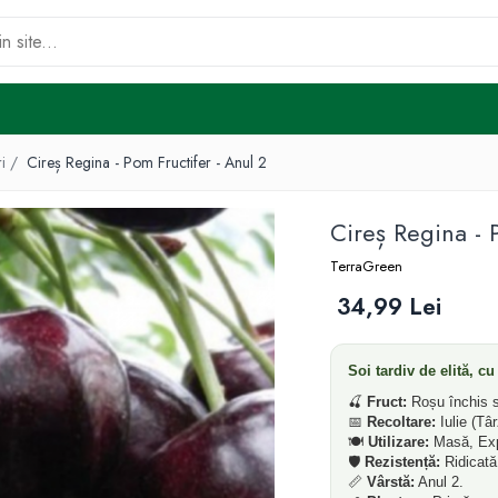
ri /
Cireș Regina - Pom Fructifer - Anul 2
Cireș Regina - 
TerraGreen
34,99 Lei
Soi tardiv de elită, c
🍒
Fruct:
Roșu închis s
📅
Recoltare:
Iulie (Târ
🍽️
Utilizare:
Masă, Exp
🛡️
Rezistență:
Ridicată 
📏
Vârstă:
Anul 2.