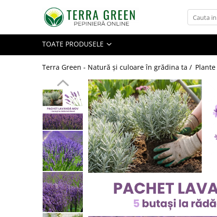
Toate Produsele
TOATE PRODUSELE
Pomi Fructiferi
Cires
Terra Green - Natură și culoare în grădina ta /
Plante
Visin
Mar
Par
Piersic
Cais
Zarzar
Prun
Nectarin
Alun
Nuc