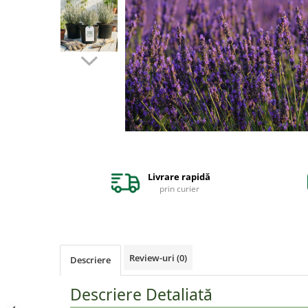
Gutui
Dud
Corn
Smochin
Kaki
Mosmon
Migdal
Arbusti fructiferi
Livrare rapidă
Coacaz
prin curier
Agris
Catina
Mure
Review-uri
(0)
Descriere
Zmeura
Descriere Detaliată
Aronia