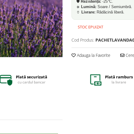
🛡️
Rezistență:
-25°C.
☀️
Lumină:
Soare / Semiumbră.
🏺
Livrare:
Rădăcină liberă.
STOC EPUIZAT
Cod Produs:
PACHETLAVANDA0
Adauga la Favorite
Cere 
Plată securizată
Plată ramburs
cu cardul bancar
la livrare