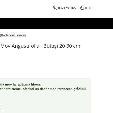
0371785765
0,00
(Rădăcină Liberă)
Mov Angustifolia - Butași 20-30 cm
ndă mov la rădăcină liberă.
et persistente, oferind un decor mediteraneean grădinii.
.
cm.