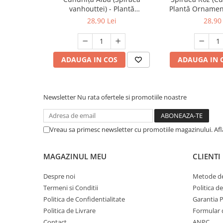
Trandafiri Copac
vanhouttei) - Plantă
Plantă Ornament
Ornamentală - Ghiveci
Trandafiri Pomisor Plangator
28,90 Lei
28,90 
Bulbi
Bulbi de Narcise
ADAUGA IN COS
ADAUGA IN 
Bulbi de Lalele
Bulbi de Crini
Arbori Ornamentali
Newsletter
Nu rata ofertele si promotiile noastre
Magnolii
Arbusti cu flori
Vreau sa primesc newsletter cu promotiile magazinului. Af
Plante Ornamentale
Plante urcatoare
MAGAZINUL MEU
CLIENTI
Pomi Columnari
Plante foioase
Despre noi
Metode de
Termeni si Conditii
Politica d
Politica de Confidentialitate
Garantia 
Politica de Livrare
Formular 
Contact
ANPC