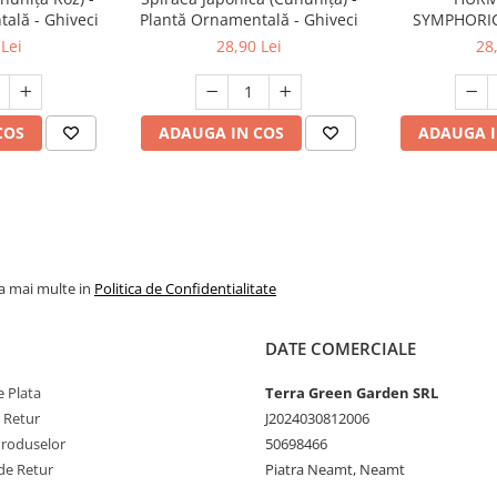
ală - Ghiveci
Plantă Ornamentală - Ghiveci
SYMPHORI
Lei
28,90 Lei
28
COS
ADAUGA IN COS
ADAUGA I
la mai multe in
Politica de Confidentialitate
DATE COMERCIALE
 Plata
Terra Green Garden SRL
e Retur
J2024030812006
Produselor
50698466
de Retur
Piatra Neamt, Neamt