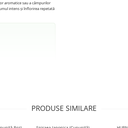
lor aromatice sau a câmpurilor
mul intens și înflorirea repetată
 înainte de plantare.
i însorite.
pactă.
fa densă.
PRODUSE SIMILARE
nuniță Roz) -
Spiraea Japonica (Cununiță) -
HURM