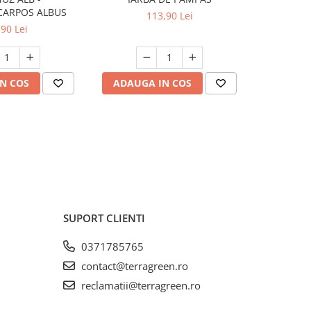
CARPOS ALBUS
(Laburnum
113,90 Lei
130 
,90 Lei
N COS
ADAUGA IN COS
ADAUG
SUPORT CLIENTI
0371785765
contact@terragreen.ro
reclamatii@terragreen.ro