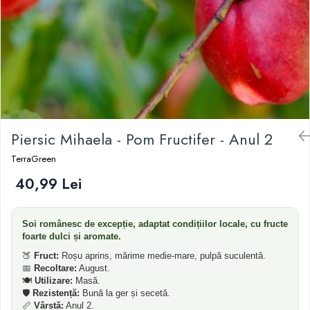
Dud
Corn
Smochin
Kaki
Mosmon
Migdal
Piersic Mihaela - Pom Fructifer - Anul 2
TerraGreen
40,99 Lei
Soi românesc de excepție, adaptat condițiilor locale, cu fructe
foarte dulci și aromate.
🍑
Fruct:
Roșu aprins, mărime medie-mare, pulpă suculentă.
📅
Recoltare:
August.
🍽️
Utilizare:
Masă.
🛡️
Rezistență:
Bună la ger și secetă.
📏
Vârstă:
Anul 2.