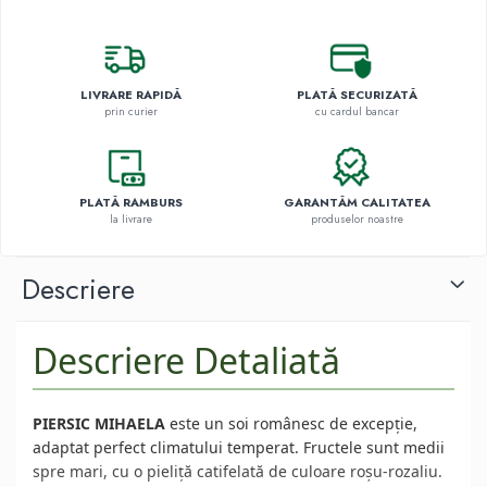
LIVRARE RAPIDĂ
PLATĂ SECURIZATĂ
prin curier
cu cardul bancar
PLATĂ RAMBURS
GARANTĂM CALITATEA
la livrare
produselor noastre
Descriere
Descriere Detaliată
PIERSIC MIHAELA
este un soi românesc de excepție,
adaptat perfect climatului temperat. Fructele sunt medii
spre mari, cu o pieliță catifelată de culoare roșu-rozaliu.