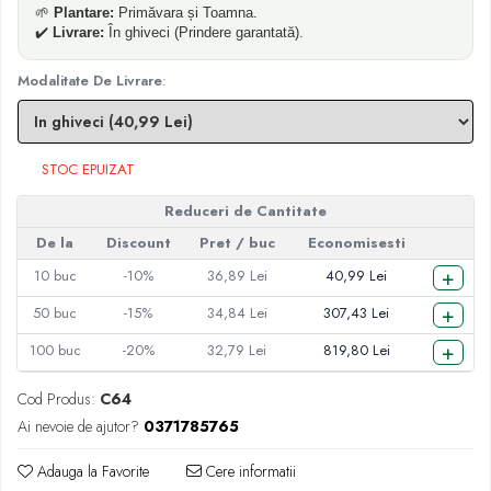
🌱
Plantare:
Primăvara și Toamna.
✔️
Livrare:
În ghiveci (Prindere garantată).
Modalitate De Livrare
:
STOC EPUIZAT
Reduceri de Cantitate
De la
Discount
Pret
/ buc
Economisesti
+
10
buc
-10%
36,89 Lei
40,99 Lei
+
50
buc
-15%
34,84 Lei
307,43 Lei
+
100
buc
-20%
32,79 Lei
819,80 Lei
Cod Produs:
C64
Ai nevoie de ajutor?
0371785765
Adauga la Favorite
Cere informatii