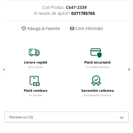
Cod Produs:
C647-2339
Ai nevoie de ajutor?
0371785765
Adauga la Favorite
Cere informatii
Livrare rapidă
Plată securizată
prin curier
cu cardul bancar
Plată ramburs
Garantăm calitatea
la livrare
produselor noastre
Review-uri
(0)