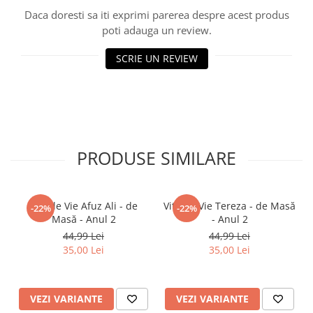
Daca doresti sa iti exprimi parerea despre acest produs
poti adauga un review.
SCRIE UN REVIEW
PRODUSE SIMILARE
Viță de Vie Afuz Ali - de
Viță de Vie Tereza - de Masă
-22%
-22%
Masă - Anul 2
- Anul 2
44,99 Lei
44,99 Lei
35,00 Lei
35,00 Lei
VEZI VARIANTE
VEZI VARIANTE