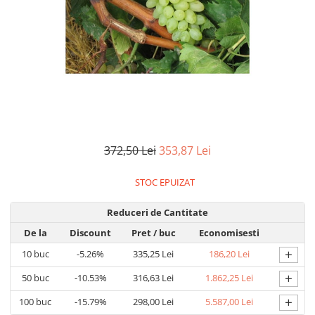
Dud
Corn
Smochin
Kaki
Mosmon
Migdal
372,50 Lei
353,87 Lei
STOC EPUIZAT
Reduceri de Cantitate
De la
Discount
Pret
/ buc
Economisesti
+
10
buc
-5.26%
335,25 Lei
186,20 Lei
+
50
buc
-10.53%
316,63 Lei
1.862,25 Lei
+
100
buc
-15.79%
298,00 Lei
5.587,00 Lei