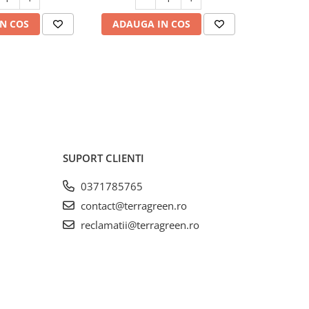
N COS
ADAUGA IN COS
ADAUG
SUPORT CLIENTI
0371785765
contact@terragreen.ro
reclamatii@terragreen.ro