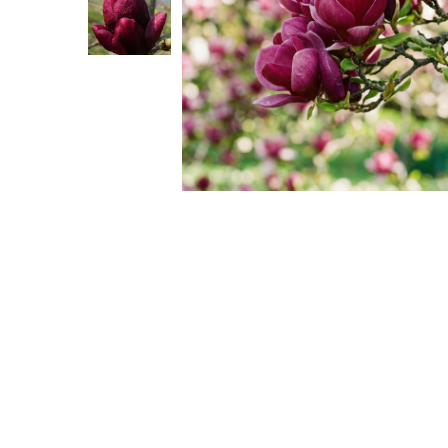
Gutui
Dud
Corn
Smochin
Kaki
Mosmon
Migdal
Arbusti fructiferi
Coacaz
Agris
Catina
Mure
Zmeura
Aronia