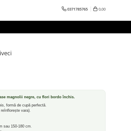
0371785765
0,00
iveci
ase magnolii negre, cu flori bordo închis.
is, formă de cupă perfectă.
reînflorește vara).
m sau 150-180 cm.