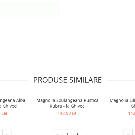
Ghiveci)
r.
 ghiveci.
PRODUSE SIMILARE
ine înflorirea dublă.
angeana Alba
Magnolia Soulangeana Rustica
Magnolia Lili
a Ghiveci
Rubra - la Ghiveci
Gh
 Lei
142,90 Lei
142