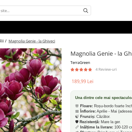
ii /
Magnolia Genie - la Ghiveci
Magnolia Genie - la Gh
TerraGreen
4 Review-uri
189,99 Lei
Una dintre cele mai spectaculo
🌸
Floare:
Roșu-bordo foarte înch
📅
Înflorire:
Aprilie - Mai (adesea 
🍃
Frunziș:
Căzător.
🛡️
Rezistență:
Mare la ger.
📏
Inălțime la livrare:
100-120 c