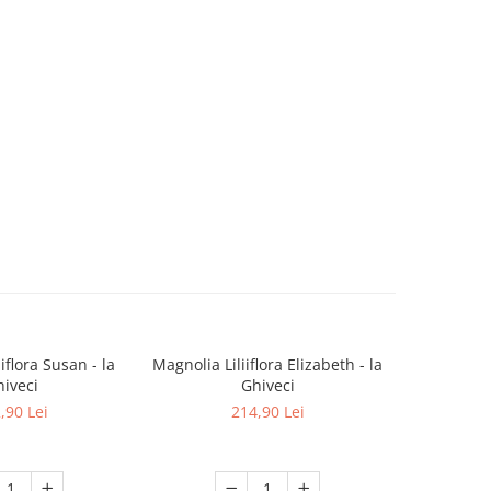
iflora Susan - la
Magnolia Liliiflora Elizabeth - la
Magnoli
iveci
Ghiveci
,90 Lei
214,90 Lei