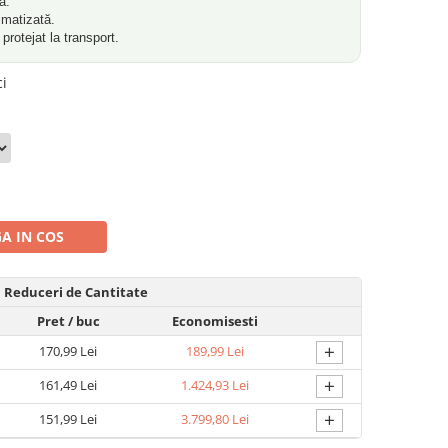
a.
imatizată.
rotejat la transport.
ci
A IN COS
Reduceri de Cantitate
Pret
/ buc
Economisesti
+
170,99 Lei
189,99 Lei
+
161,49 Lei
1.424,93 Lei
+
151,99 Lei
3.799,80 Lei