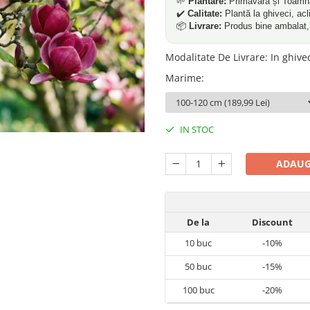
🌱
Plantare:
Primăvara și Toamn
✔️
Calitate:
Plantă la ghiveci, acl
📦
Livrare:
Produs bine ambalat, p
Modalitate De Livrare
:
In ghive
Marime
:
IN STOC
ADAUG
De la
Discount
10
buc
-10%
50
buc
-15%
100
buc
-20%