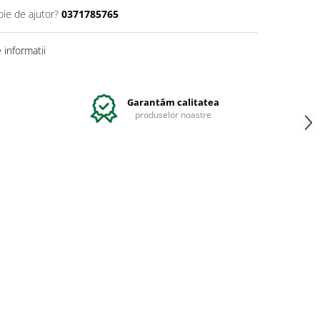
oie de ajutor?
0371785765
informatii
Garantăm calitatea
produselor noastre