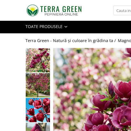
Toate Produsele
TOATE PRODUSELE
Pomi Fructiferi
Cires
Terra Green - Natură și culoare în grădina ta /
Magnol
Visin
Mar
Par
Piersic
Cais
Zarzar
Prun
Nectarin
Alun
Nuc