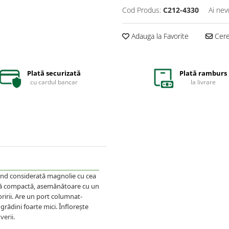
Cod Produs:
C212-4330
Ai nev
Adauga la Favorite
Cere 
Plată securizată
Plată ramburs
cu cardul bancar
la livrare
fiind considerată magnolie cu cea
upă compactă, asemănătoare cu un
oririi. Are un port columnat-
 grădini foarte mici. Înflorește
verii.