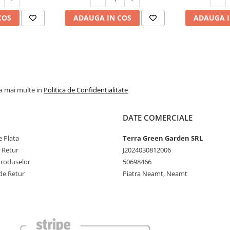
COS
ADAUGA IN COS
ADAUGA I
la mai multe in
Politica de Confidentialitate
DATE COMERCIALE
 Plata
Terra Green Garden SRL
e Retur
J2024030812006
Produselor
50698466
de Retur
Piatra Neamt, Neamt