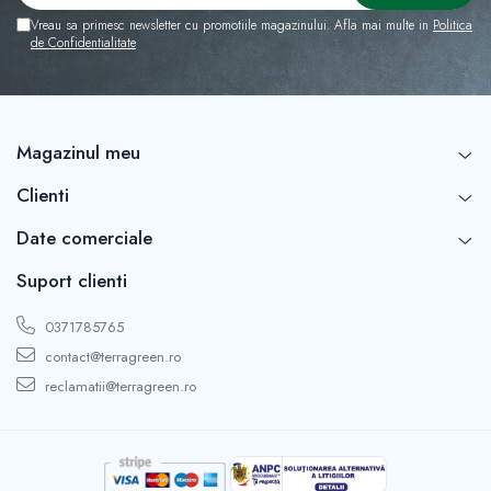
Vreau sa primesc newsletter cu promotiile magazinului. Afla mai multe in
Politica
de Confidentialitate
Magazinul meu
Clienti
Date comerciale
Suport clienti
0371785765
contact@terragreen.ro
reclamatii@terragreen.ro