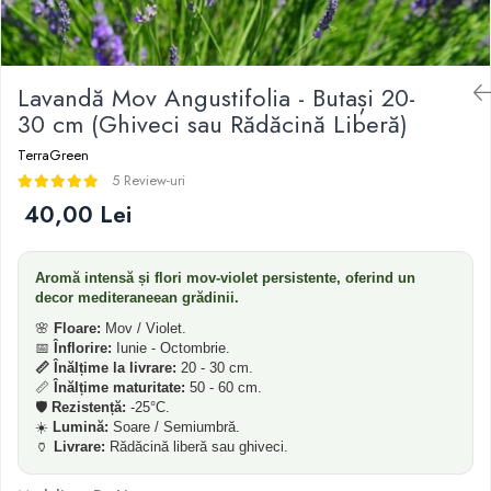
Dud
Corn
Lavandă Mov Angustifolia - Butași 20-
Smochin
30 cm (Ghiveci sau Rădăcină Liberă)
Kaki
TerraGreen
Mosmon
5 Review-uri
Migdal
40,00 Lei
Aromă intensă și flori mov-violet persistente, oferind un
decor mediteraneean grădinii.
🌸
Floare:
Mov / Violet.
📅
Înflorire:
Iunie - Octombrie.
📏 Înălțime la livrare:
20 - 30 cm.
📏
Înălțime maturitate:
50 - 60 cm.
🛡️
Rezistență:
-25°C.
☀️
Lumină:
Soare / Semiumbră.
🏺
Livrare:
Rădăcină liberă sau ghiveci.