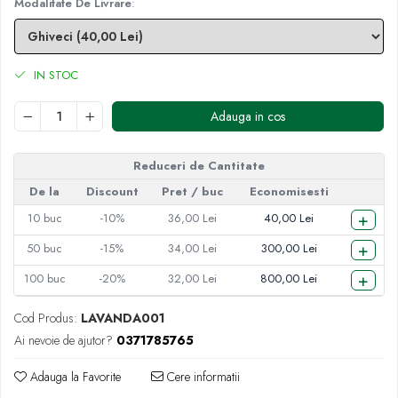
Modalitate De Livrare
:
IN STOC
Adauga in cos
Reduceri de Cantitate
De la
Discount
Pret
/ buc
Economisesti
+
10
buc
-10%
36,00 Lei
40,00 Lei
+
50
buc
-15%
34,00 Lei
300,00 Lei
+
100
buc
-20%
32,00 Lei
800,00 Lei
Cod Produs:
LAVANDA001
Ai nevoie de ajutor?
0371785765
Adauga la Favorite
Cere informatii