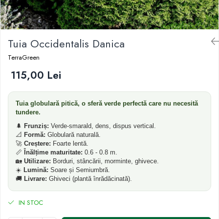
Dud
Corn
Tuia Occidentalis Danica
Smochin
Kaki
TerraGreen
Mosmon
115,00 Lei
Migdal
Tuia globulară pitică, o sferă verde perfectă care nu necesită
tundere.
🌲
Frunziș:
Verde-smarald, dens, dispus vertical.
📐
Formă:
Globulară naturală.
🚀
Creștere:
Foarte lentă.
📏
Înălțime maturitate:
0.6 - 0.8 m.
🏡
Utilizare:
Borduri, stâncării, morminte, ghivece.
☀️
Lumină:
Soare și Semiumbră.
🚚
Livrare:
Ghiveci (plantă înrădăcinată).
IN STOC