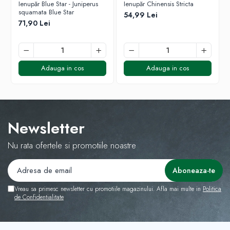
Ienupăr Blue Star - Juniperus
Ienupăr Chinensis Stricta
squamata Blue Star
54,99 Lei
71,90 Lei
Adauga in cos
Adauga in cos
Newsletter
Nu rata ofertele si promotiile noastre
Vreau sa primesc newsletter cu promotiile magazinului. Afla mai multe in
Politica
de Confidentialitate