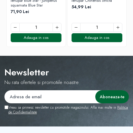
Ienupăr Blue Star - Juniperus
Ienupăr Chinensis Stricta
squamata Blue Star
54,99 Lei
71,90 Lei
Adauga in cos
Adauga in cos
Newsletter
Nu rata ofertele si promotiile noastre
Vreau sa primesc newsletter cu promotiile magazinului. Afla mai multe in
Politica
de Confidentialitate