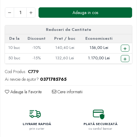
Adauga in cos
Reduceri de Cantitate
De la
Discount
Pret
/ buc
Economisesti
+
10
buc
-10%
140,40 Lei
156,00 Lei
+
50
buc
-15%
132,60 Lei
1.170,00 Lei
Cod Produs:
C779
Ai nevoie de ajutor?
0371785765
Adauga la Favorite
Cere informatii
LIVRARE RAPIDĂ
PLATĂ SECURIZATĂ
prin curier
cu cardul bancar