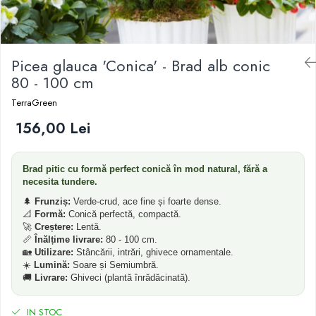
Dud
Corn
Smochin
Picea glauca 'Conica' - Brad alb conic
80 - 100 cm
Kaki
Mosmon
TerraGreen
Migdal
156,00 Lei
Brad pitic cu formă perfect conică în mod natural, fără a
necesita tundere.
🌲
Frunziș:
Verde-crud, ace fine și foarte dense.
📐
Formă:
Conică perfectă, compactă.
🚀
Creștere:
Lentă.
📏
Înălțime livrare:
80 - 100 cm.
🏡
Utilizare:
Stâncării, intrări, ghivece ornamentale.
☀️
Lumină:
Soare și Semiumbră.
🚚
Livrare:
Ghiveci (plantă înrădăcinată).
IN STOC