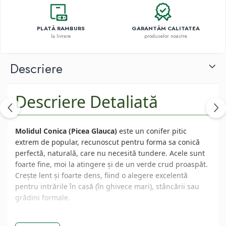
PLATĂ RAMBURS
GARANTĂM CALITATEA
la livrare
produselor noastre
Descriere
Descriere Detaliată
Molidul Conica (Picea Glauca)
este un conifer pitic
extrem de popular, recunoscut pentru forma sa conică
perfectă, naturală, care nu necesită tundere. Acele sunt
foarte fine, moi la atingere și de un verde crud proaspăt.
Crește lent și foarte dens, fiind o alegere excelentă
pentru intrările în casă (în ghivece mari), stâncării sau
grădini formale.
📦 Specificații la Livrare