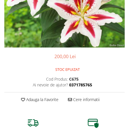
Dud
Corn
Smochin
Kaki
Mosmon
Migdal
200,00 Lei
STOC EPUIZAT
Cod Produs:
C675
Ai nevoie de ajutor?
0371785765
Adauga la Favorite
Cere informatii