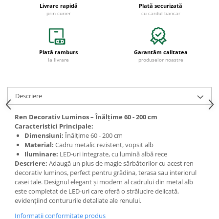
Livrare rapidă
Plată securizată
prin curier
cu cardul bancar
Plată ramburs
Garantăm calitatea
la livrare
produselor noastre
Descriere
Ren Decorativ Luminos – Înălțime 60 - 200 cm
Caracteristici Principale:
Dimensiuni:
Înălțime 60 - 200 cm
Material:
Cadru metalic rezistent, vopsit alb
Iluminare:
LED-uri integrate, cu lumină albă rece
Descriere:
Adaugă un plus de magie sărbătorilor cu acest ren
decorativ luminos, perfect pentru grădina, terasa sau interiorul
casei tale. Designul elegant și modern al cadrului din metal alb
este completat de LED-uri care oferă o strălucire delicată,
evidențiind contururile detaliate ale renului.
Informatii conformitate produs