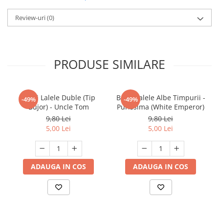
Review-uri
(0)
PRODUSE SIMILARE
Bulbi Lalele Duble (Tip
Bulbi Lalele Albe Timpurii -
-49%
-49%
Bujor) - Uncle Tom
Purissima (White Emperor)
9,80 Lei
9,80 Lei
5,00 Lei
5,00 Lei
ADAUGA IN COS
ADAUGA IN COS